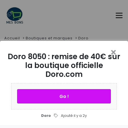
Accueil
Boutiques et marques
Doro
Doro 8050 : remise de 40€ sur
Doro
la boutique officielle
Doro.com
Retrouvez sur cette page les offres promos de Doro :
codes promo et bons plans
Go !
Doro
Ajouté il y a 2y
Filtres
2
réductions et codes promos