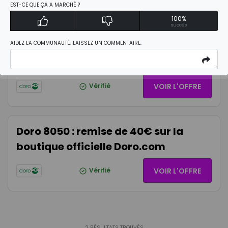
EST-CE QUE ÇA A MARCHÉ ?
100%
succès
Doro 8100 + Doro Watch : 29€ de
AIDEZ LA COMMUNAUTÉ. LAISSEZ UN COMMENTAIRE.
remise sur la boutique officielle
Doro.com
Vérifié
VOIR L'OFFRE
Doro 8050 : remise de 40€ sur la
boutique officielle Doro.com
Vérifié
VOIR L'OFFRE
2
RÉSULTATS TROUVÉS