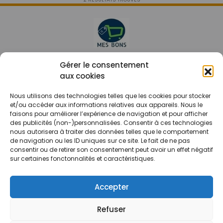
Le prix peut être réduit !
Gérer le consentement
aux cookies
Mes Bons
Bonnes affaires
Nous utilisons des technologies telles que les cookies pour stocker
et/ou accéder aux informations relatives aux appareils. Nous le
FAQ
Code réduction
faisons pour améliorer l’expérience de navigation et pour afficher
Qui sommes nous
Bons plans
des publicités (non-)personnalisées. Consentir à ces technologies
nous autorisera à traiter des données telles que le comportement
Contactez-nous
Soldes
de navigation ou les ID uniques sur ce site. Le fait de ne pas
consentir ou de retirer son consentement peut avoir un effet négatif
Mentions légales
French Days
sur certaines fonctonnalités et caractéristiques.
CGU
Black Friday
Código promocional
Rentrée
Accepter
Refuser
© 2026 Tous droits réservés.