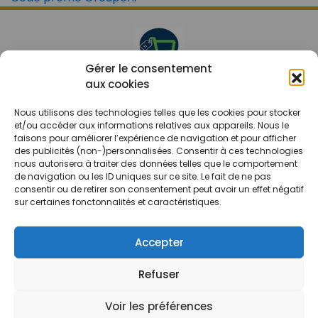
Gérer le consentement
aux cookies
Le prix peut être réduit !
Nous utilisons des technologies telles que les cookies pour stocker
Mes Bons
Bonnes affaires
et/ou accéder aux informations relatives aux appareils. Nous le
faisons pour améliorer l’expérience de navigation et pour afficher
des publicités (non-)personnalisées. Consentir à ces technologies
FAQ
Code réduction
nous autorisera à traiter des données telles que le comportement
Qui sommes nous
Bons plans
de navigation ou les ID uniques sur ce site. Le fait de ne pas
consentir ou de retirer son consentement peut avoir un effet négatif
Contactez-nous
Soldes
sur certaines fonctonnalités et caractéristiques.
Mentions légales
French Days
CGU
Black Friday
Accepter
Código promocional
Rentrée
Refuser
© 2026 Tous droits réservés.
Voir les préférences