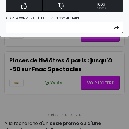
Exclusivité Fnac Spectacles : 24% de
100%
succès
réduction sur votre réservation pour
AIDEZ LA COMMUNAUTÉ. LAISSEZ UN COMMENTAIRE.
le parc aquatique Aqualand
Vérifié
VOIR L'OFFRE
Places de théâtres à paris : jusqu'à
-50 sur Fnac Spectacles
Vérifié
VOIR L'OFFRE
2
RÉSULTATS TROUVÉS
A la recherche d'un
code promo ou d'une