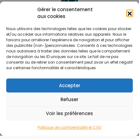
Gérer le consentement
aux cookies
Le prix peut être réduit !
Nous utilisons des technologies telles que les cookies pour stocker
Mes Bons
Bonnes affaires
et/ou accéder aux informations relatives aux appareils. Nous le
faisons pour améliorer l’expérience de navigation et pour afficher
des publicités (non-)personnalisées. Consentir à ces technologies
FAQ
Code réduction
nous autorisera à traiter des données telles que le comportement
Qui sommes nous
Bons plans
de navigation ou les ID uniques sur ce site. Le fait de ne pas
consentir ou de retirer son consentement peut avoir un effet négatif
Contactez-nous
Soldes
sur certaines fonctonnalités et caractéristiques.
Mentions légales
French Days
CGU
Black Friday
Accepter
Código promocional
Rentrée
Refuser
© 2026 Tous droits réservés.
Voir les préférences
Politique de confidentialité et CGU
Accueil
Rechercher
Marchands
Catégories
Blog