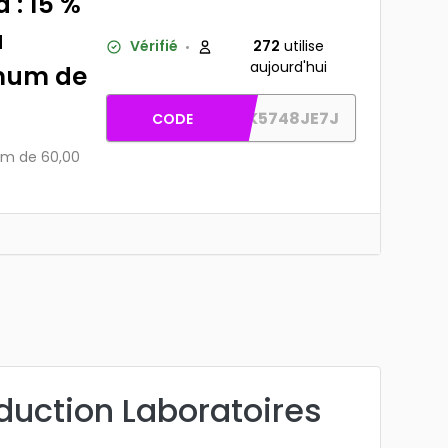
 : 15 %
a
Vérifié
272
utilise
aujourd'hui
mum de
AW-YC2K5748JE7J
CODE
um de 60,00
uction Laboratoires