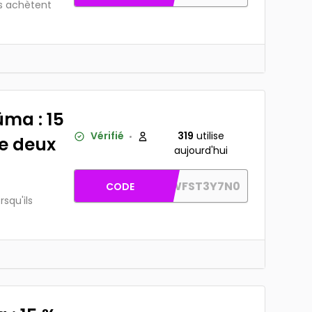
ls achètent
üma : 15
Vérifié
319
utilise
de deux
aujourd'hui
AW-53XWFST3Y7N0
CODE
rsqu'ils