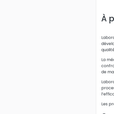
À 
Labora
dével
qualit
La mén
confr
de man
Labora
proces
l’effi
Les pr