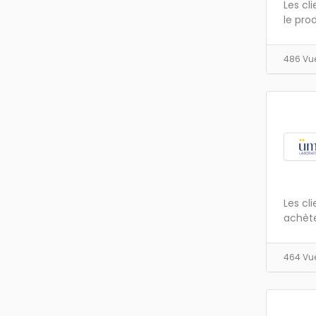
Les cl
le prod
486 Vu
Les cl
achète
464 Vu