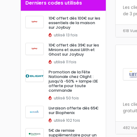
Derniers codes utilisés
Les cl
de 3 pr
10€ offert dès 100€ sur les
essentiels de la maison
sur Joybuy
618 Vu
utilisé 13 fois
10€ offert dès 39€ sur les
Minions et aussi Lilith et
Ghost sur Joybuy
utilisé 11 fois
Promotion de la Fête
Nationale chez Olight :
jusqu’à -50% + lampe i3E
offerte pour toute
commande
utilisé 50 fois
Les cli
Livraison offerte dès 65€
gratuit
sur Biophenix
utilisé 102 fois
482 Vu
5€ de remise
supplémentaire pour un