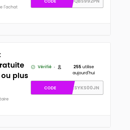
AW-07J8QBS992PN
CODE
e l'achat
:
gratuite
Vérifié
255
utilise
aujourd'hui
 ou plus
AW-EVNZSYKS00JN
CODE
taire