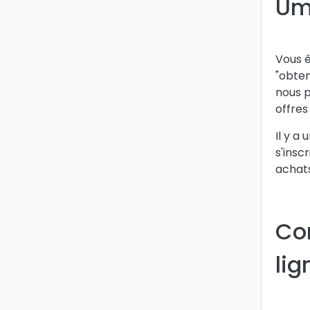
Um
Vous ê
"obten
nous p
offres
Il y a
s'insc
achats
Co
lig