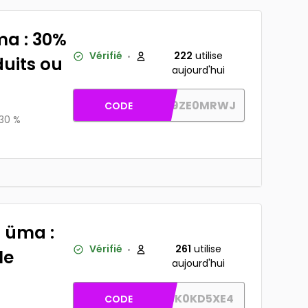
ma : 30%
Vérifié
222
utilise
duits ou
aujourd'hui
AW-1FNF9ZE0MRWJ
CODE
 30 %
 üma :
Vérifié
261
utilise
le
aujourd'hui
AW-J2ZBK0KD5XE4
CODE