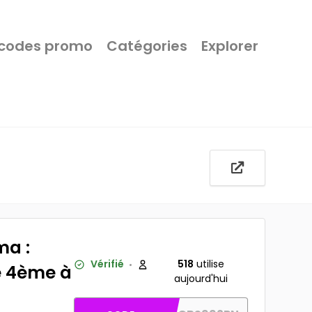
 codes promo
Catégories
Explorer
ma :
Vérifié
518
utilise
le 4ème à
aujourd'hui