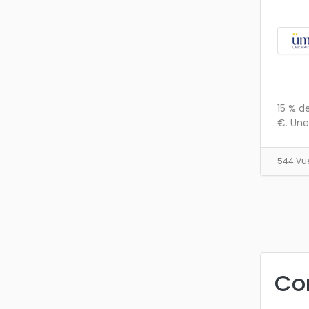
15 % d
€. Une
544 Vu
Co