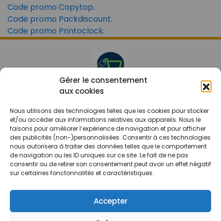
Code promo Copytop
.
Code promo Packdiscount
.
Code promo Printoclock
.
Gérer le consentement
aux cookies
Le prix peut être réduit !
Nous utilisons des technologies telles que les cookies pour stocker
Mes Bons
Bonnes affaires
et/ou accéder aux informations relatives aux appareils. Nous le
faisons pour améliorer l’expérience de navigation et pour afficher
des publicités (non-)personnalisées. Consentir à ces technologies
FAQ
Code réduction
nous autorisera à traiter des données telles que le comportement
Qui sommes nous
Bons plans
de navigation ou les ID uniques sur ce site. Le fait de ne pas
consentir ou de retirer son consentement peut avoir un effet négatif
Contactez-nous
Soldes
sur certaines fonctonnalités et caractéristiques.
Mentions légales
French Days
CGU
Black Friday
Accepter
Código promocional
Rentrée