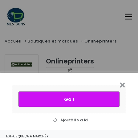
Accueil
Boutiques et marques
Onlineprinters
Onlineprinters
Go !
Filtres
2
réductions et codes promos
Ajouté il y a 1d
EST-CE QUE ÇA A MARCHÉ ?