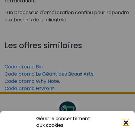
rétractation.
-un processus d'amélioration continu pour répondre
aux besoins de la clientèle.
Les offres similaires
Code promo Bic
.
Code promo Le Géant des Beaux Arts
.
Code promo Why Note
.
Code promo Htvront
.
Gérer le consentement
aux cookies
Le prix peut être réduit !