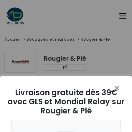
Accueil
Boutiques et marques
Rougier & Plé
Rougier & Plé
Livraison gratuite dès 39€
avec GLS et Mondial Relay sur
Rougier & Plé
Filtres
2
réductions et codes promos