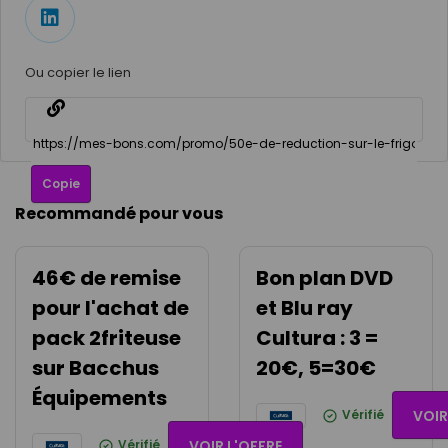
Ou copier le lien
Copie
Recommandé pour vous
46€ de remise
Bon plan DVD
pour l'achat de
et Blu ray
pack 2friteuse
Cultura : 3 =
sur Bacchus
20€, 5=30€
Équipements
Vérifié
VOIR
Vérifié
VOIR L'OFFRE