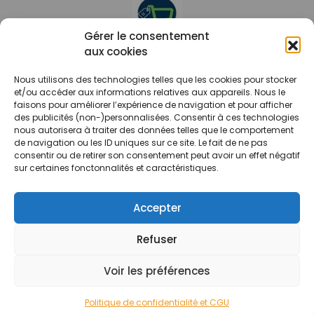
Gérer le consentement
aux cookies
Le prix peut être réduit !
Nous utilisons des technologies telles que les cookies pour stocker
Mes Bons
Bonnes affaires
et/ou accéder aux informations relatives aux appareils. Nous le
faisons pour améliorer l’expérience de navigation et pour afficher
des publicités (non-)personnalisées. Consentir à ces technologies
FAQ
Code réduction
nous autorisera à traiter des données telles que le comportement
Qui sommes nous
Bons plans
de navigation ou les ID uniques sur ce site. Le fait de ne pas
consentir ou de retirer son consentement peut avoir un effet négatif
Contactez-nous
Soldes
sur certaines fonctonnalités et caractéristiques.
Mentions légales
French Days
CGU
Black Friday
Accepter
Código promocional
Rentrée
Refuser
© 2026 Tous droits réservés.
Voir les préférences
Politique de confidentialité et CGU
Accueil
Rechercher
Marchands
Catégories
Blog