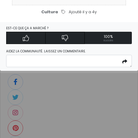
2022. 849,00€ au lieu de 899,00€ pour l’achat vos
accessoires.
Cultura
Ajouté il y a 4y
EST-CE QUE ÇA A MARCHÉ ?
Activer Discount
100%
succès
AIDEZ LA COMMUNAUTÉ. LAISSEZ UN COMMENTAIRE.
Partagez ce lien via