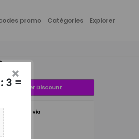
 codes promo
Catégories
Explorer
€
: 3 =
Activer Discount
tagez ce lien via