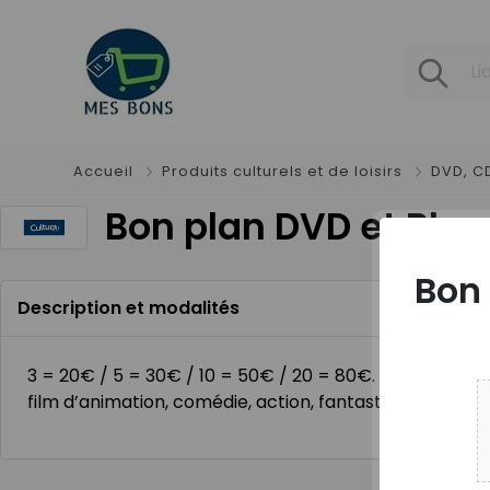
Accueil
Produits culturels et de loisirs
DVD, CD
Bon plan DVD et Blu 
Bon 
Description et modalités
3 = 20€ / 5 = 30€ / 10 = 50€ / 20 = 80€. Offre valable 
film d’animation, comédie, action, fantastique, dessi