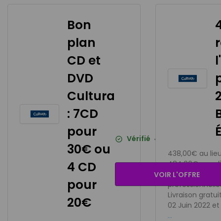
Bon
plan
CD et
DVD
Cultura
2
: 7CD
pour
Vérifié
347
utilis
30€ ou
aujourd'hu
438,00€ au lie
4 CD
484,00€ pour l
pack 2friteuse
VOIR L'OFFRE
pour
professionnelles
Livraison gratui
20€
02 Juin 2022 et 
...