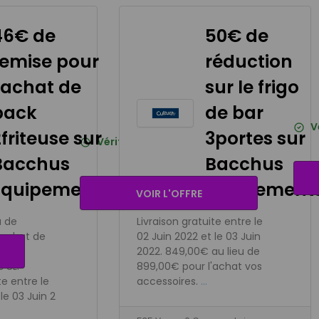
46€ de
50€ de
remise pour
réduction
l'achat de
sur le frigo
pack
de bar
V
friteuse sur
3portes sur
Vérifié
29
utilise
aujourd'hui
Bacchus
Bacchus
Équipements
Équipement
VOIR L'OFFRE
e
i
u de
Livraison gratuite entre le
'achat de
02 Juin 2022 et le 03 Juin
2022. 849,00€ au lieu de
 8L.
899,00€ pour l'achat vos
te entre le
accessoires.
...
le 03 Juin 2