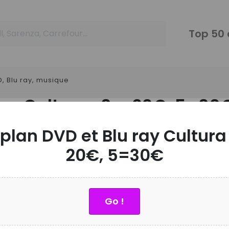
Top 50
, Blu ray, musique
ray Cultura : 3 = 20€, 5=30
plan DVD et Blu ray Cultura 
20€, 5=30€
sur plus de 2500 DVD et Blu ray : Thriller,
Par
n animé, aventure…Jusqu’au 09/08/2022.
Go !