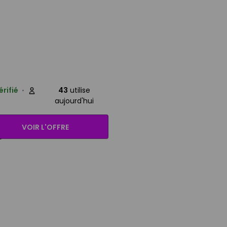
érifié
43
utilise
aujourd'hui
VOIR L'OFFRE
s