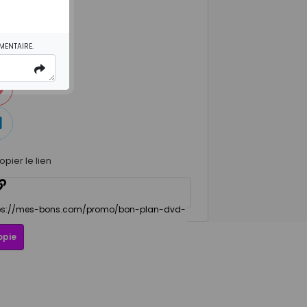
MENTAIRE.
opier le lien
opie