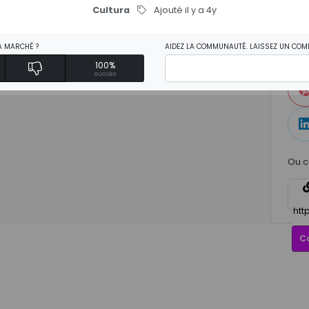
Cultura
Ajouté il y a 4y
A MARCHÉ ?
AIDEZ LA COMMUNAUTÉ. LAISSEZ UN COM
100%
succès
Ou c
C