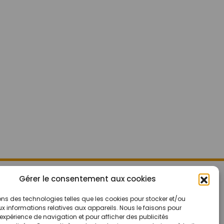
Mes Bons
Gérer le consentement aux cookies
Bonnes affaires
FAQ
Code réduction
ons des technologies telles que les cookies pour stocker et/ou
 informations relatives aux appareils. Nous le faisons pour
Qui sommes nous
Bons plans
’expérience de navigation et pour afficher des publicités