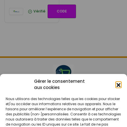
Vérifié
CODE
Gérer le consentement
aux cookies
Le prix peut être réduit !
Nous utilisons des technologies telles que les cookies pour stocker
Mes Bons
Bonnes affaires
et/ou accéder aux informations relatives aux appareils. Nous le
faisons pour améliorer l’expérience de navigation et pour afficher
des publicités (non-)personnalisées. Consentir à ces technologies
FAQ
Code réduction
nous autorisera à traiter des données telles que le comportement
Qui sommes nous
Bons plans
de navigation ou les ID uniques sur ce site. Le fait de ne pas