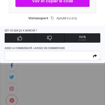
Voir et copier le code
10 euros de réduction pour les commandes de 100
euros. Offre valable jusqu’au 23.10.2024.
Vistaexpert
Ajouté il y a 1y
EST-CE QUE ÇA A MARCHÉ ?
Activer Discount
100%
succès
AIDEZ LA COMMUNAUTÉ. LAISSEZ UN COMMENTAIRE.
Partagez ce lien via