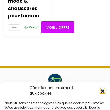
mode &
chaussures
pour femme
Vérifié
VOIR L'OFFRE
Gérer le consentement
aux cookies
Le prix peut être réduit !
Nous utilisons des technologies telles que les cookies pour stocker
Mes Bons
Bonnes affaires
et/ou accéder aux informations relatives aux appareils. Nous le