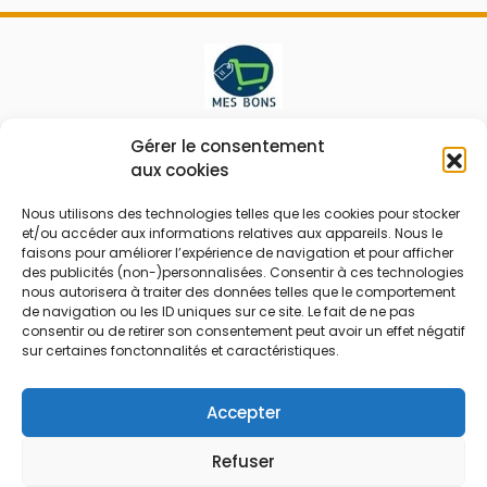
Le prix peut être réduit !
Gérer le consentement
aux cookies
Mes Bons
Bonnes affaires
Nous utilisons des technologies telles que les cookies pour stocker
et/ou accéder aux informations relatives aux appareils. Nous le
FAQ
Code réduction
faisons pour améliorer l’expérience de navigation et pour afficher
Qui sommes nous
Bons plans
des publicités (non-)personnalisées. Consentir à ces technologies
nous autorisera à traiter des données telles que le comportement
Contactez-nous
Soldes
de navigation ou les ID uniques sur ce site. Le fait de ne pas
consentir ou de retirer son consentement peut avoir un effet négatif
Mentions légales
French Days
sur certaines fonctonnalités et caractéristiques.
CGU
Black Friday
Código promocional
Rentrée
Accepter
Refuser
© 2026 Tous droits réservés.