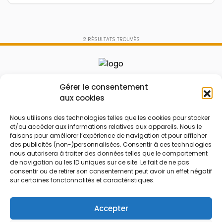
2
RÉSULTATS TROUVÉS
Le prix peut être réduit !
Gérer le consentement
aux cookies
Mes Bons
Bonnes affaires
Nous utilisons des technologies telles que les cookies pour stocker
FAQ
Code réduction
et/ou accéder aux informations relatives aux appareils. Nous le
faisons pour améliorer l’expérience de navigation et pour afficher
Qui sommes nous
Bons plans
des publicités (non-)personnalisées. Consentir à ces technologies
nous autorisera à traiter des données telles que le comportement
Contactez-nous
Soldes
de navigation ou les ID uniques sur ce site. Le fait de ne pas
Mentions légales
French Days
consentir ou de retirer son consentement peut avoir un effet négatif
sur certaines fonctonnalités et caractéristiques.
CGU
Black Friday
Código promocional
Rentrée
Accepter