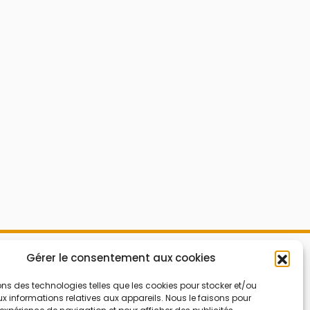
Mes Bons
Gérer le consentement aux cookies
Bonnes affaires
FAQ
Code réduction
ons des technologies telles que les cookies pour stocker et/ou
 informations relatives aux appareils. Nous le faisons pour
Qui sommes nous
Bons plans