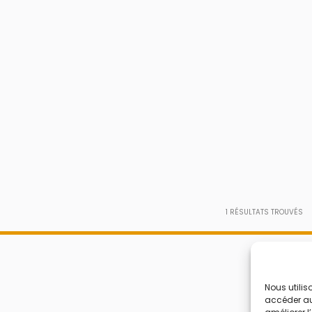
1
RÉSULTATS TROUVÉS
Nous utilis
accéder aux