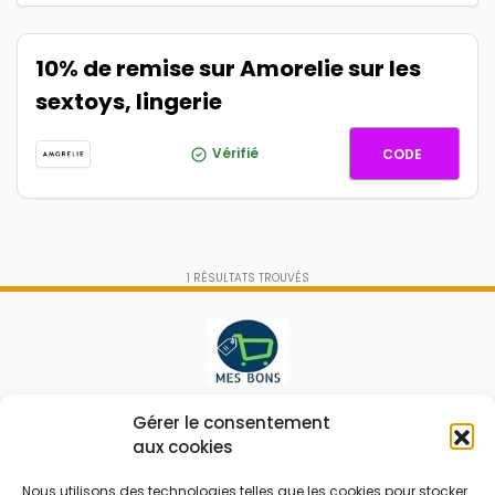
10% de remise sur Amorelie sur les
sextoys, lingerie
AMORELI
Vérifié
CODE
1
RÉSULTATS TROUVÉS
Le prix peut être réduit !
Gérer le consentement
aux cookies
Mes Bons
Bonnes affaires
Nous utilisons des technologies telles que les cookies pour stocker