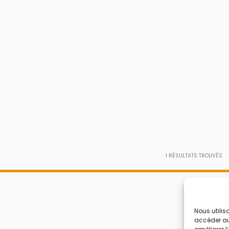
1
RÉSULTATS TROUVÉS
Nous utilis
accéder aux