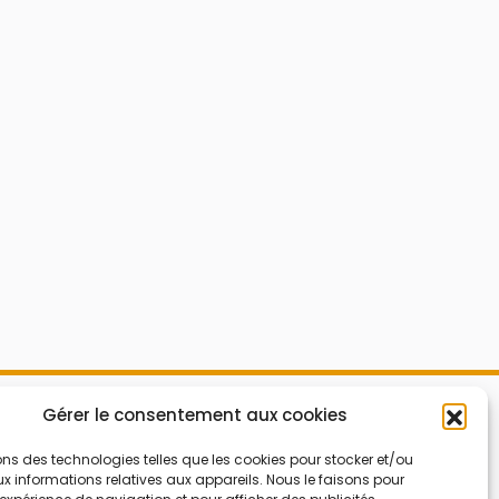
Mes Bons
Gérer le consentement aux cookies
Bonnes affaires
FAQ
Code réduction
ons des technologies telles que les cookies pour stocker et/ou
 informations relatives aux appareils. Nous le faisons pour
Qui sommes nous
Bons plans