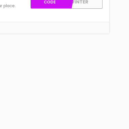
GACWINTER
CODE
r place.