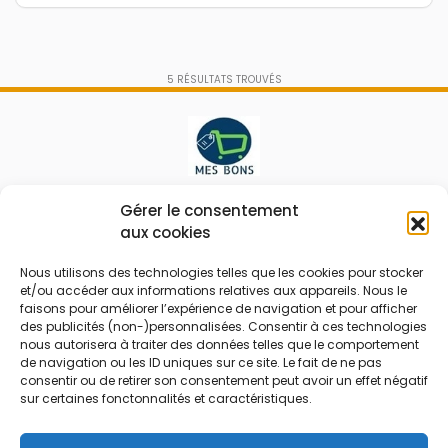
5
RÉSULTATS TROUVÉS
Le prix peut être réduit !
Gérer le consentement
aux cookies
Mes Bons
Bonnes affaires
Nous utilisons des technologies telles que les cookies pour stocker
et/ou accéder aux informations relatives aux appareils. Nous le
FAQ
Code réduction
faisons pour améliorer l’expérience de navigation et pour afficher
Qui sommes nous
Bons plans
des publicités (non-)personnalisées. Consentir à ces technologies
nous autorisera à traiter des données telles que le comportement
Contactez-nous
Soldes
de navigation ou les ID uniques sur ce site. Le fait de ne pas
consentir ou de retirer son consentement peut avoir un effet négatif
Mentions légales
French Days
sur certaines fonctonnalités et caractéristiques.
CGU
Black Friday
Código promocional
Rentrée