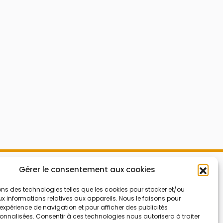
Mes Bons
Gérer le consentement aux cookies
Bonnes affaires
FAQ
Code réduction
ons des technologies telles que les cookies pour stocker et/ou
 informations relatives aux appareils. Nous le faisons pour
Qui sommes nous
Bons plans
’expérience de navigation et pour afficher des publicités
nnalisées. Consentir à ces technologies nous autorisera à traiter
Contactez-nous
Soldes