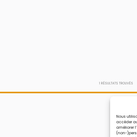
1
RÉSULTATS TROUVÉS
Nous utilis
accéder aux
améliorer l
(non-)perso