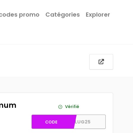
 codes promo
Catégories
Explorer
imum
Vérifié
CARPLUG25
CODE