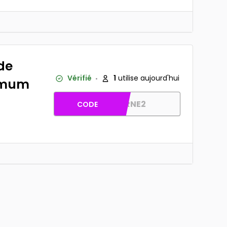
 de
Vérifié
1
utilise aujourd'hui
nimum
BORNE2
CODE