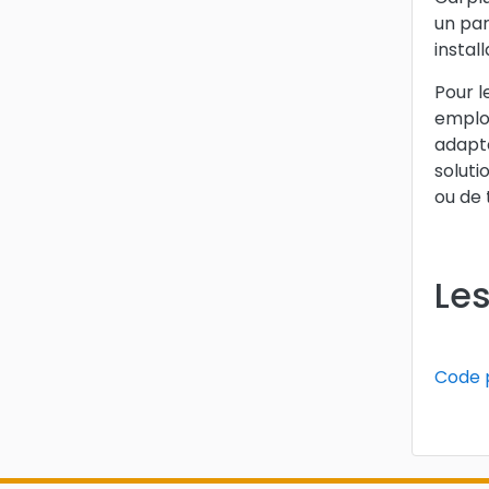
un par
instal
Pour l
emplo
adapté
soluti
ou de 
Les
Code 