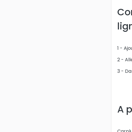
Co
lig
1 - Aj
2 - Al
3 - Da
A 
Carplu