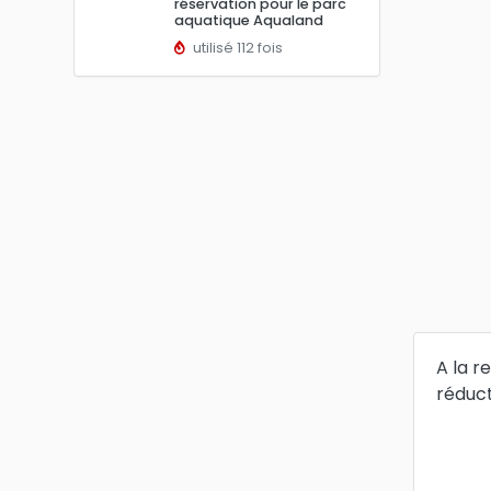
réservation pour le parc
aquatique Aqualand
utilisé 112 fois
A la r
réduct