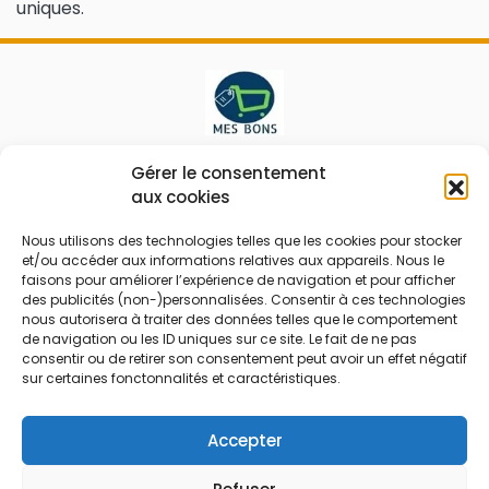
uniques.
Le prix peut être réduit !
Gérer le consentement
aux cookies
Mes Bons
Bonnes affaires
Nous utilisons des technologies telles que les cookies pour stocker
et/ou accéder aux informations relatives aux appareils. Nous le
FAQ
Code réduction
faisons pour améliorer l’expérience de navigation et pour afficher
Qui sommes nous
Bons plans
des publicités (non-)personnalisées. Consentir à ces technologies
nous autorisera à traiter des données telles que le comportement
Contactez-nous
Soldes
de navigation ou les ID uniques sur ce site. Le fait de ne pas
consentir ou de retirer son consentement peut avoir un effet négatif
Mentions légales
French Days
sur certaines fonctonnalités et caractéristiques.
CGU
Black Friday
Código promocional
Rentrée
Accepter