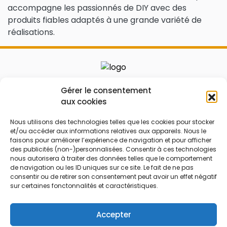
accompagne les passionnés de DIY avec des
produits fiables adaptés à une grande variété de
réalisations.
Le prix peut être réduit !
Gérer le consentement
aux cookies
Mes Bons
Bonnes affaires
Nous utilisons des technologies telles que les cookies pour stocker
et/ou accéder aux informations relatives aux appareils. Nous le
FAQ
Code réduction
faisons pour améliorer l’expérience de navigation et pour afficher
Qui sommes nous
Bons plans
des publicités (non-)personnalisées. Consentir à ces technologies
nous autorisera à traiter des données telles que le comportement
Contactez-nous
Soldes
de navigation ou les ID uniques sur ce site. Le fait de ne pas
consentir ou de retirer son consentement peut avoir un effet négatif
Mentions légales
French Days
sur certaines fonctonnalités et caractéristiques.
CGU
Black Friday
Código promocional
Rentrée
Accepter