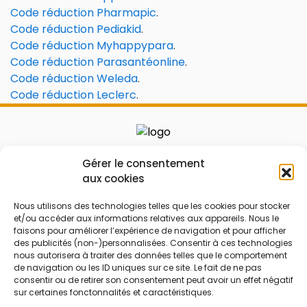
Code réduction Pharmapic
.
Code réduction Pediakid
.
Code réduction Myhappypara
.
Code réduction Parasantéonline
.
Code réduction Weleda
.
Code réduction Leclerc
.
Le prix peut être réduit !
Gérer le consentement
aux cookies
Mes Bons
Bonnes affaires
Nous utilisons des technologies telles que les cookies pour stocker
et/ou accéder aux informations relatives aux appareils. Nous le
FAQ
Code réduction
faisons pour améliorer l’expérience de navigation et pour afficher
Qui sommes nous
Bons plans
des publicités (non-)personnalisées. Consentir à ces technologies
nous autorisera à traiter des données telles que le comportement
Contactez-nous
Soldes
de navigation ou les ID uniques sur ce site. Le fait de ne pas
consentir ou de retirer son consentement peut avoir un effet négatif
Mentions légales
French Days
sur certaines fonctonnalités et caractéristiques.
CGU
Black Friday