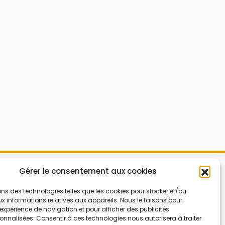
Mes Bons
Gérer le consentement aux cookies
Bonnes affaires
FAQ
Code réduction
ons des technologies telles que les cookies pour stocker et/ou
 informations relatives aux appareils. Nous le faisons pour
Qui sommes nous
Bons plans
’expérience de navigation et pour afficher des publicités
nnalisées. Consentir à ces technologies nous autorisera à traiter
Contactez-nous
Soldes