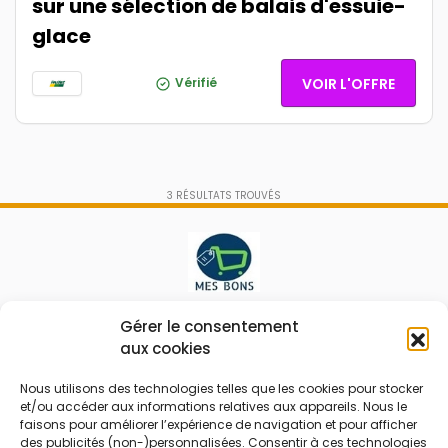
sur une sélection de balais d'essuie-
glace
Vérifié
VOIR L'OFFRE
3
RÉSULTATS TROUVÉS
Le prix peut être réduit !
Gérer le consentement
aux cookies
Mes Bons
Bonnes affaires
Nous utilisons des technologies telles que les cookies pour stocker
et/ou accéder aux informations relatives aux appareils. Nous le
FAQ
Code réduction
faisons pour améliorer l’expérience de navigation et pour afficher
Qui sommes nous
Bons plans
des publicités (non-)personnalisées. Consentir à ces technologies