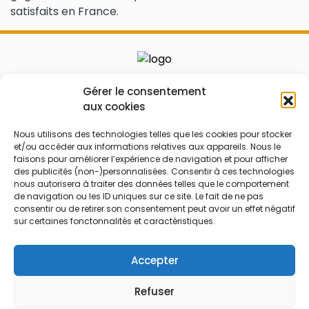
satisfaits en France.
Le prix peut être réduit !
Gérer le consentement
aux cookies
Mes Bons
Bonnes affaires
Nous utilisons des technologies telles que les cookies pour stocker
FAQ
Code réduction
et/ou accéder aux informations relatives aux appareils. Nous le
faisons pour améliorer l’expérience de navigation et pour afficher
Qui sommes nous
Bons plans
des publicités (non-)personnalisées. Consentir à ces technologies
nous autorisera à traiter des données telles que le comportement
Contactez-nous
Soldes
de navigation ou les ID uniques sur ce site. Le fait de ne pas
Mentions légales
French Days
consentir ou de retirer son consentement peut avoir un effet négatif
sur certaines fonctonnalités et caractéristiques.
CGU
Black Friday
Código promocional
Rentrée
Accepter
Refuser
© 2026 Tous droits réservés.