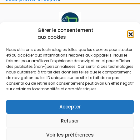
Gérer le consentement
aux cookies
Le prix peut être réduit !
Nous utilisons des technologies telles que les cookies pour stocker
Mes Bons
Bonnes affaires
et/ou accéder aux informations relatives aux appareils. Nous le
faisons pour améliorer l’expérience de navigation et pour afficher
des publicités (non-)personnalisées. Consentir à ces technologies
FAQ
Code réduction
nous autorisera à traiter des données telles que le comportement
Qui sommes nous
Bons plans
de navigation ou les ID uniques sur ce site. Le fait de ne pas
consentir ou de retirer son consentement peut avoir un effet négatif
Contactez-nous
Soldes
sur certaines fonctonnalités et caractéristiques.
Mentions légales
French Days
CGU
Black Friday
Accepter
Código promocional
Rentrée
Refuser
© 2026 Tous droits réservés.
Voir les préférences