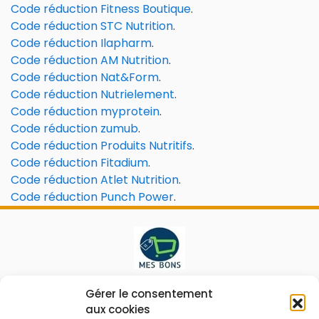
Code
réduction
Fitness Boutique
.
Code
réduction
STC Nutrition
.
Code
réduction
Ilapharm
.
Code
réduction
AM Nutrition
.
Code
réduction
Nat&Form
.
Code
réduction
Nutrielement
.
Code
réduction
myprotein
.
Code
réduction
zumub
.
Code
réduction
Produits Nutritifs
.
Code
réduction
Fitadium
.
Code
réduction
Atlet Nutrition
.
Code
réduction
Punch Power
.
Le prix peut être réduit !
Gérer le consentement
aux cookies