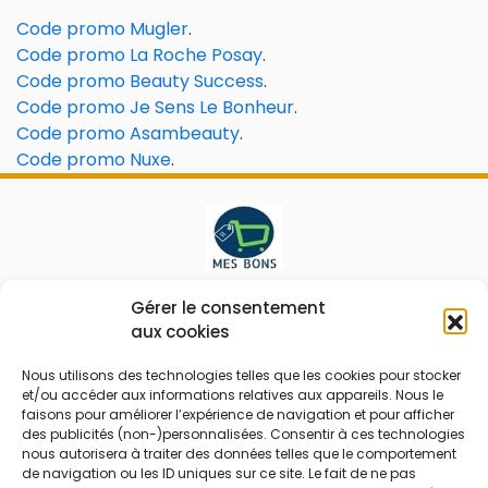
Code promo Mugler
.
Code promo La Roche Posay
.
Code promo Beauty Success
.
Code promo Je Sens Le Bonheur
.
Code promo Asambeauty
.
Code promo Nuxe
.
Le prix peut être réduit !
Gérer le consentement
aux cookies
Mes Bons
Bonnes affaires
Nous utilisons des technologies telles que les cookies pour stocker
et/ou accéder aux informations relatives aux appareils. Nous le
FAQ
Code réduction
faisons pour améliorer l’expérience de navigation et pour afficher
Qui sommes nous
Bons plans
des publicités (non-)personnalisées. Consentir à ces technologies
nous autorisera à traiter des données telles que le comportement
Contactez-nous
Soldes
de navigation ou les ID uniques sur ce site. Le fait de ne pas