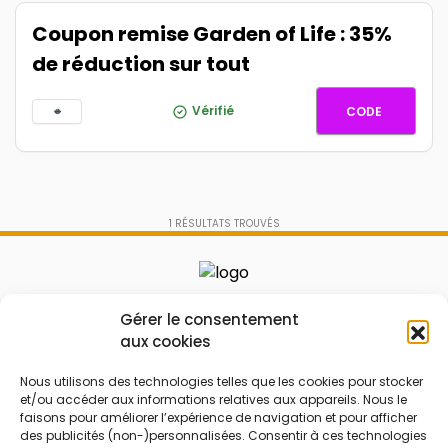
Coupon remise Garden of Life : 35%
de réduction sur tout
GARDEN
Vérifié
CODE
1
RÉSULTATS TROUVÉS
Le prix peut être réduit !
Gérer le consentement
aux cookies
Mes Bons
Bonnes affaires
Nous utilisons des technologies telles que les cookies pour stocker
FAQ
Code réduction
et/ou accéder aux informations relatives aux appareils. Nous le
faisons pour améliorer l’expérience de navigation et pour afficher
Qui sommes nous
Bons plans
des publicités (non-)personnalisées. Consentir à ces technologies