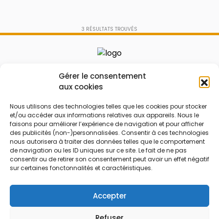
3
RÉSULTATS TROUVÉS
Le prix peut être réduit !
Gérer le consentement
aux cookies
Mes Bons
Bonnes affaires
Nous utilisons des technologies telles que les cookies pour stocker
FAQ
Code réduction
et/ou accéder aux informations relatives aux appareils. Nous le
faisons pour améliorer l’expérience de navigation et pour afficher
Qui sommes nous
Bons plans
des publicités (non-)personnalisées. Consentir à ces technologies
nous autorisera à traiter des données telles que le comportement
Contactez-nous
Soldes
de navigation ou les ID uniques sur ce site. Le fait de ne pas
Mentions légales
French Days
consentir ou de retirer son consentement peut avoir un effet négatif
sur certaines fonctonnalités et caractéristiques.
CGU
Black Friday
Código promocional
Rentrée
Accepter
Refuser