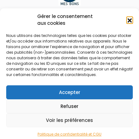
Le prix peut être réduit !
Gérer le consentement
aux cookies
Mes Bons
Bonnes affaires
Nous utilisons des technologies telles que les cookies pour stocker
et/ou accéder aux informations relatives aux appareils. Nous le
FAQ
Code réduction
faisons pour améliorer l’expérience de navigation et pour afficher
Qui sommes nous
Bons plans
des publicités (non-)personnalisées. Consentir à ces technologies
nous autorisera à traiter des données telles que le comportement
Contactez-nous
Soldes
de navigation ou les ID uniques sur ce site. Le fait de ne pas
consentir ou de retirer son consentement peut avoir un effet négatif
Mentions légales
French Days
sur certaines fonctonnalités et caractéristiques.
CGU
Black Friday
Código promocional
Rentrée
Accepter
Refuser
© 2026 Tous droits réservés.
Voir les préférences
Politique de confidentialité et CGU
Accueil
Rechercher
Marchands
Catégories
Blog