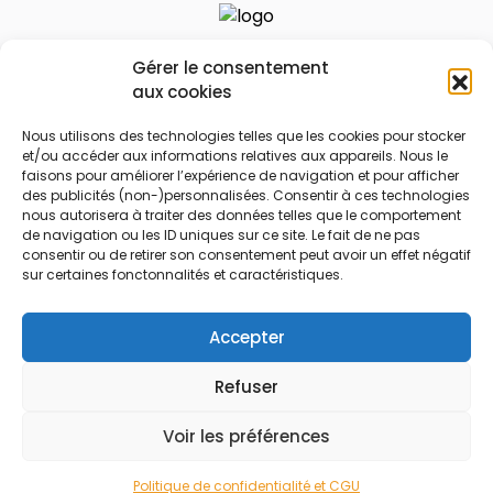
Le prix peut être réduit !
Gérer le consentement
aux cookies
Mes Bons
Bonnes affaires
Nous utilisons des technologies telles que les cookies pour stocker
FAQ
Code réduction
et/ou accéder aux informations relatives aux appareils. Nous le
faisons pour améliorer l’expérience de navigation et pour afficher
Qui sommes nous
Bons plans
des publicités (non-)personnalisées. Consentir à ces technologies
nous autorisera à traiter des données telles que le comportement
Contactez-nous
Soldes
de navigation ou les ID uniques sur ce site. Le fait de ne pas
Mentions légales
French Days
consentir ou de retirer son consentement peut avoir un effet négatif
sur certaines fonctonnalités et caractéristiques.
CGU
Black Friday
Código promocional
Rentrée
Accepter
Refuser
© 2026 Tous droits réservés.
Voir les préférences
Politique de confidentialité et CGU