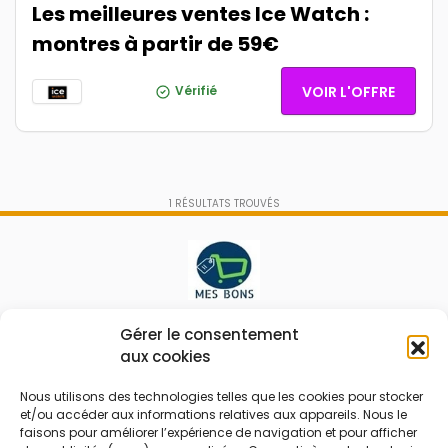
Les meilleures ventes Ice Watch :
montres à partir de 59€
Vérifié
VOIR L'OFFRE
1
RÉSULTATS TROUVÉS
Le prix peut être réduit !
Gérer le consentement
aux cookies
Mes Bons
Bonnes affaires
Nous utilisons des technologies telles que les cookies pour stocker
et/ou accéder aux informations relatives aux appareils. Nous le
FAQ
Code réduction
faisons pour améliorer l’expérience de navigation et pour afficher
Qui sommes nous
Bons plans