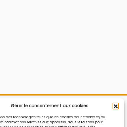
Mes Bons
Gérer le consentement aux cookies
Bonnes affaires
FAQ
Code réduction
ons des technologies telles que les cookies pour stocker et/ou
 informations relatives aux appareils. Nous le faisons pour
Qui sommes nous
Bons plans