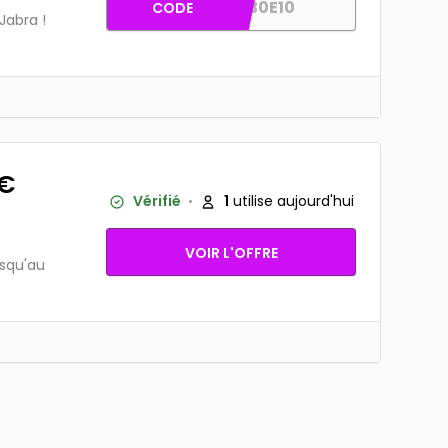
GET30E10
CODE
Jabra !
9€
Vérifié
1
utilise aujourd'hui
VOIR L'OFFRE
usqu'au