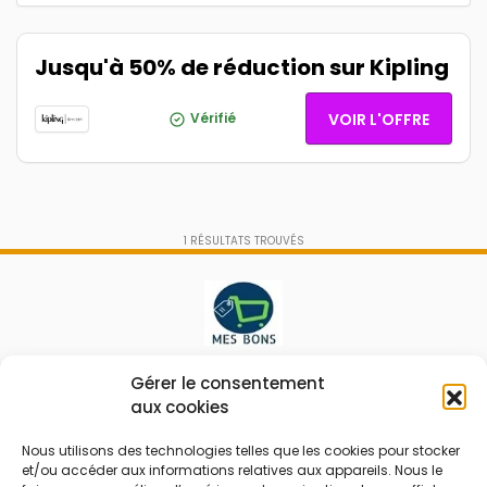
Jusqu'à 50% de réduction sur Kipling
Vérifié
VOIR L'OFFRE
1
RÉSULTATS TROUVÉS
Le prix peut être réduit !
Gérer le consentement
aux cookies
Mes Bons
Bonnes affaires
Nous utilisons des technologies telles que les cookies pour stocker
et/ou accéder aux informations relatives aux appareils. Nous le
FAQ
Code réduction