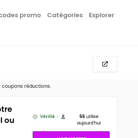
 codes promo
Catégories
Explorer
t coupons réductions.
otre
Vérifié
55
utilise
l ou
aujourd'hui