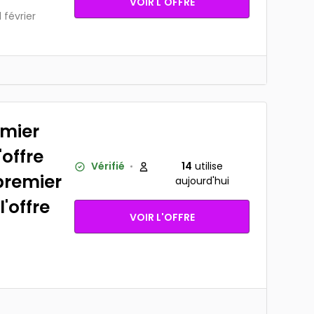
VOIR L'OFFRE
 février
emier
offre
Vérifié
14
utilise
premier
aujourd'hui
'offre
VOIR L'OFFRE