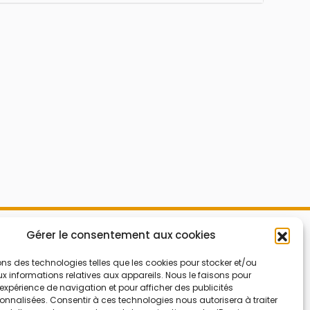
Mes Bons
Gérer le consentement aux cookies
Bonnes affaires
FAQ
Code réduction
ons des technologies telles que les cookies pour stocker et/ou
 informations relatives aux appareils. Nous le faisons pour
Qui sommes nous
Bons plans
’expérience de navigation et pour afficher des publicités
nnalisées. Consentir à ces technologies nous autorisera à traiter
Contactez-nous
Soldes