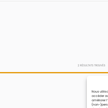
2
RÉSULTATS TROUVÉS
Nous utilis
accéder aux
améliorer l
(non-)perso