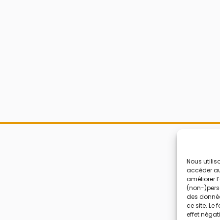
Nous utilis
accéder aux
améliorer l
(non-)perso
des donnée
ce site. Le
effet négat