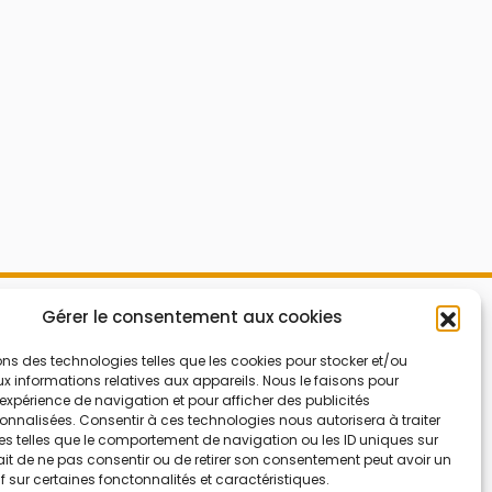
Mes Bons
Gérer le consentement aux cookies
Bonnes affaires
FAQ
Code réduction
ons des technologies telles que les cookies pour stocker et/ou
 informations relatives aux appareils. Nous le faisons pour
Qui sommes nous
Bons plans
’expérience de navigation et pour afficher des publicités
nnalisées. Consentir à ces technologies nous autorisera à traiter
Contactez-nous
Soldes
s telles que le comportement de navigation ou les ID uniques sur
Mentions légales
French Days
 fait de ne pas consentir ou de retirer son consentement peut avoir un
if sur certaines fonctonnalités et caractéristiques.