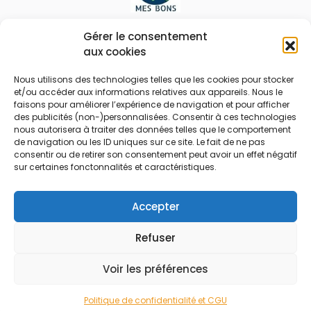
Le prix peut être réduit !
Gérer le consentement
aux cookies
Mes Bons
Bonnes affaires
Nous utilisons des technologies telles que les cookies pour stocker
et/ou accéder aux informations relatives aux appareils. Nous le
FAQ
Code réduction
faisons pour améliorer l’expérience de navigation et pour afficher
Qui sommes nous
Bons plans
des publicités (non-)personnalisées. Consentir à ces technologies
nous autorisera à traiter des données telles que le comportement
Contactez-nous
Soldes
de navigation ou les ID uniques sur ce site. Le fait de ne pas
consentir ou de retirer son consentement peut avoir un effet négatif
Mentions légales
French Days
sur certaines fonctonnalités et caractéristiques.
CGU
Black Friday
Código promocional
Rentrée
Accepter
Refuser
© 2026 Tous droits réservés.
Voir les préférences
Politique de confidentialité et CGU
Accueil
Rechercher
Marchands
Catégories
Blog