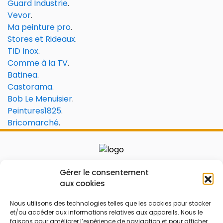
Guard Industrie
.
Vevor
.
Ma peinture pro
.
Stores et Rideaux
.
TID Inox
.
Comme à la TV
.
Batinea
.
Castorama
.
Bob Le Menuisier
.
Peintures1825
.
Bricomarché
.
Le prix peut être réduit !
Gérer le consentement
aux cookies
Mes Bons
Bonnes affaires
Nous utilisons des technologies telles que les cookies pour stocker
et/ou accéder aux informations relatives aux appareils. Nous le
FAQ
Code réduction
faisons pour améliorer l’expérience de navigation et pour afficher