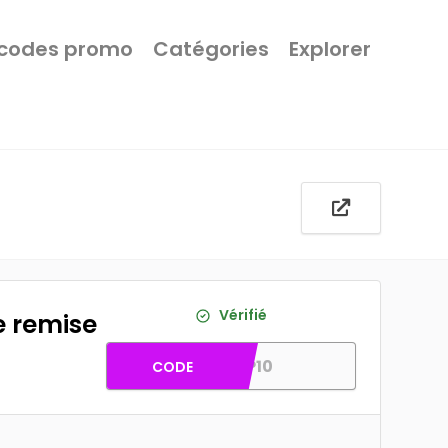
 codes promo
Catégories
Explorer
Vérifié
e remise
LP10
CODE