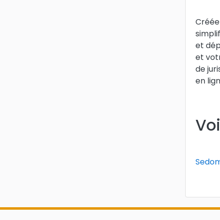
Créée 
simpli
et dép
et vot
de jur
en lig
Voi
Sedomi