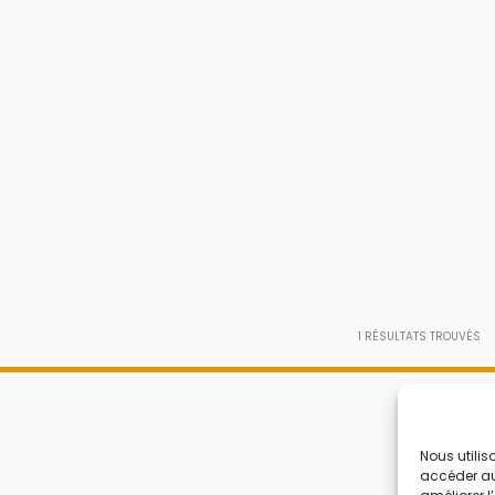
1
RÉSULTATS TROUVÉS
Nous utilis
accéder aux