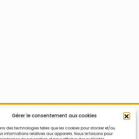
Mes Bons
Gérer le consentement aux cookies
Bonnes affaires
FAQ
Code réduction
ons des technologies telles que les cookies pour stocker et/ou
 informations relatives aux appareils. Nous le faisons pour
Qui sommes nous
Bons plans