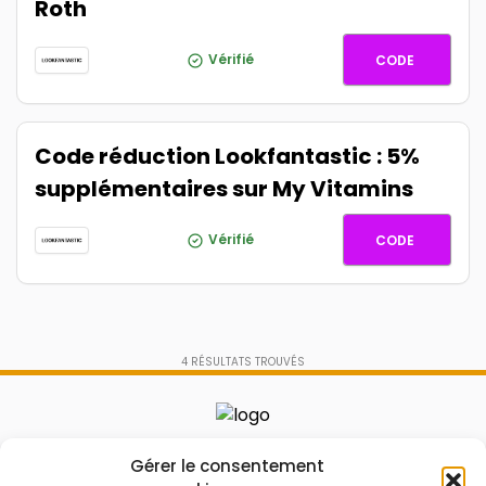
Roth
FANTAST
Vérifié
CODE
Code réduction Lookfantastic : 5%
supplémentaires sur My Vitamins
FANTAST
Vérifié
CODE
4
RÉSULTATS TROUVÉS
Le prix peut être réduit !
Gérer le consentement