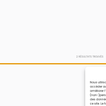
2
RÉSULTATS TROUVÉS
Nous utilis
accéder aux
améliorer l
(non-)perso
des donnée
ce site. Le