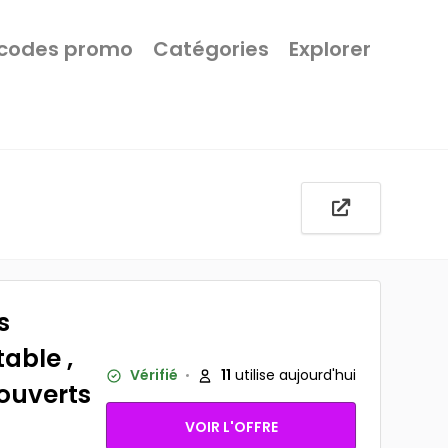
 codes promo
Catégories
Explorer
s
table ,
Vérifié
11
utilise aujourd'hui
ouverts
VOIR L'OFFRE