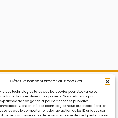
Mes Bons
Gérer le consentement aux cookies
Bonnes affaires
FAQ
Code réduction
ons des technologies telles que les cookies pour stocker et/ou
 informations relatives aux appareils. Nous le faisons pour
Qui sommes nous
Bons plans
’expérience de navigation et pour afficher des publicités
nnalisées. Consentir à ces technologies nous autorisera à traiter
Contactez-nous
Soldes
s telles que le comportement de navigation ou les ID uniques sur
Mentions légales
French Days
 fait de ne pas consentir ou de retirer son consentement peut avoir un