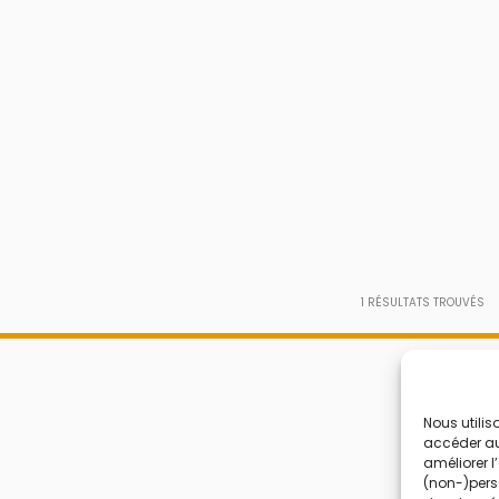
1
RÉSULTATS TROUVÉS
Nous utilis
accéder aux
améliorer l
(non-)perso