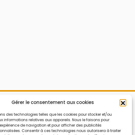
Mes Bons
Gérer le consentement aux cookies
Bonnes affaires
FAQ
Code réduction
ons des technologies telles que les cookies pour stocker et/ou
 informations relatives aux appareils. Nous le faisons pour
Qui sommes nous
Bons plans
’expérience de navigation et pour afficher des publicités
nnalisées. Consentir à ces technologies nous autorisera à traiter
Contactez-nous
Soldes