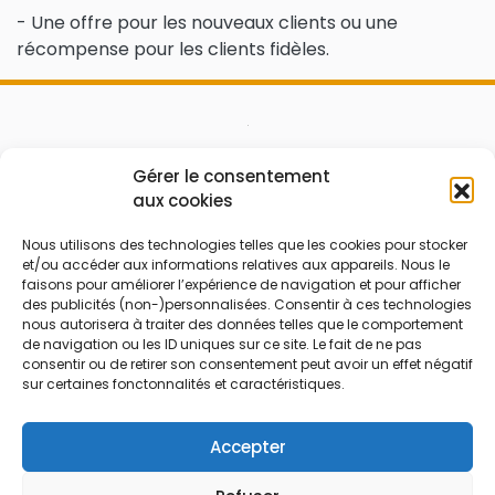
- Une offre pour les nouveaux clients ou une
récompense pour les clients fidèles.
Le prix peut être réduit !
Gérer le consentement
aux cookies
Mes Bons
Bonnes affaires
Nous utilisons des technologies telles que les cookies pour stocker
et/ou accéder aux informations relatives aux appareils. Nous le
FAQ
Code réduction
faisons pour améliorer l’expérience de navigation et pour afficher
Qui sommes nous
Bons plans
des publicités (non-)personnalisées. Consentir à ces technologies
nous autorisera à traiter des données telles que le comportement
Contactez-nous
Soldes
de navigation ou les ID uniques sur ce site. Le fait de ne pas
consentir ou de retirer son consentement peut avoir un effet négatif
Mentions légales
French Days
sur certaines fonctonnalités et caractéristiques.
CGU
Black Friday
Código promocional
Rentrée
Accepter