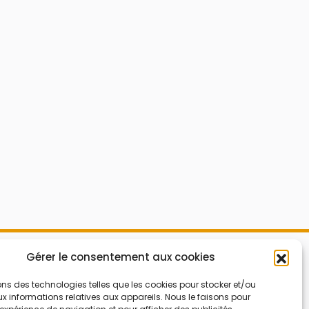
Mes Bons
Gérer le consentement aux cookies
Bonnes affaires
FAQ
Code réduction
ons des technologies telles que les cookies pour stocker et/ou
 informations relatives aux appareils. Nous le faisons pour
Qui sommes nous
Bons plans