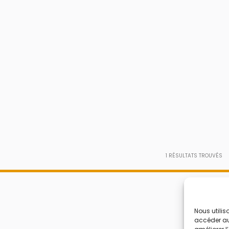
1
RÉSULTATS TROUVÉS
Nous utilis
accéder aux