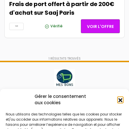
Frais de port offert à partir de 200€
d'achat sur Saaj Paris
Vérifié
VOIR L'OFFRE
1
RÉSULTATS TROUVÉS
Le prix peut être réduit !
Gérer le consentement
aux cookies
Mes Bons
Bonnes affaires
Nous utilisons des technologies telles que les cookies pour stocker
et/ou accéder aux informations relatives aux appareils. Nous le
FAQ
Code réduction
faisons pour améliorer l’expérience de navigation et pour afficher
Qui sommes nous
Bons plans