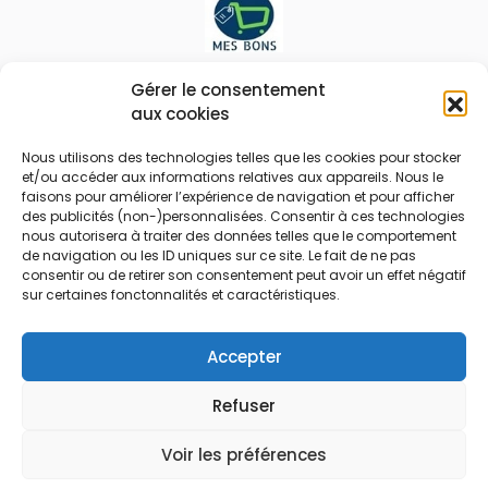
Le prix peut être réduit !
Gérer le consentement
aux cookies
Mes Bons
Bonnes affaires
Nous utilisons des technologies telles que les cookies pour stocker
et/ou accéder aux informations relatives aux appareils. Nous le
FAQ
Code réduction
faisons pour améliorer l’expérience de navigation et pour afficher
Qui sommes nous
Bons plans
des publicités (non-)personnalisées. Consentir à ces technologies
nous autorisera à traiter des données telles que le comportement
Contactez-nous
Soldes
de navigation ou les ID uniques sur ce site. Le fait de ne pas
consentir ou de retirer son consentement peut avoir un effet négatif
Mentions légales
French Days
sur certaines fonctonnalités et caractéristiques.
CGU
Black Friday
Código promocional
Rentrée
Accepter
Refuser
© 2026 Tous droits réservés.
Voir les préférences