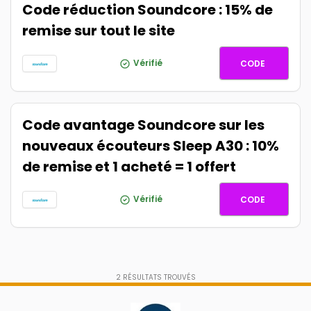
Code réduction Soundcore : 15% de
remise sur tout le site
AFSC20
Vérifié
CODE
Code avantage Soundcore sur les
nouveaux écouteurs Sleep A30 : 10%
de remise et 1 acheté = 1 offert
BONNENU
Vérifié
CODE
2
RÉSULTATS TROUVÉS