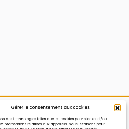
Mes Bons
Gérer le consentement aux cookies
Bonnes affaires
FAQ
Code réduction
ons des technologies telles que les cookies pour stocker et/ou
 informations relatives aux appareils. Nous le faisons pour
Qui sommes nous
Bons plans