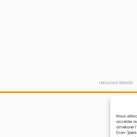
1
RÉSULTATS TROUVÉS
Nous utilis
accéder aux
améliorer l
(non-)perso