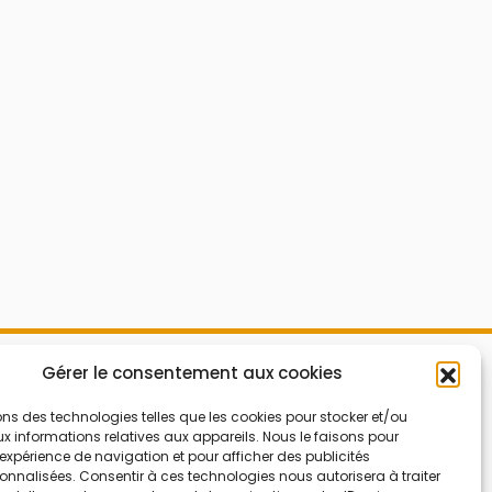
Mes Bons
Gérer le consentement aux cookies
Bonnes affaires
FAQ
Code réduction
ons des technologies telles que les cookies pour stocker et/ou
 informations relatives aux appareils. Nous le faisons pour
Qui sommes nous
Bons plans
’expérience de navigation et pour afficher des publicités
nnalisées. Consentir à ces technologies nous autorisera à traiter
Contactez-nous
Soldes