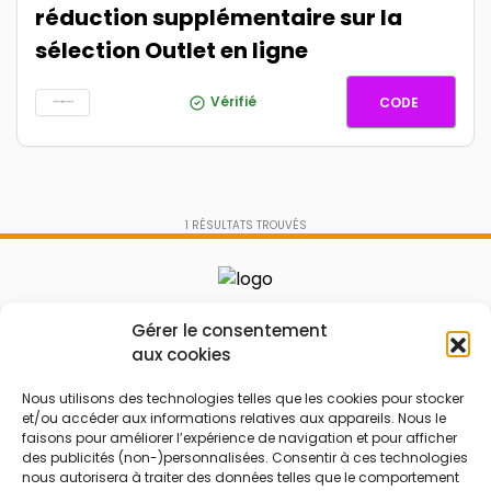
réduction supplémentaire sur la
sélection Outlet en ligne
OUTLET
Vérifié
CODE
1
RÉSULTATS TROUVÉS
Le prix peut être réduit !
Gérer le consentement
aux cookies
Mes Bons
Bonnes affaires
Nous utilisons des technologies telles que les cookies pour stocker
FAQ
Code réduction
et/ou accéder aux informations relatives aux appareils. Nous le
faisons pour améliorer l’expérience de navigation et pour afficher
Qui sommes nous
Bons plans
des publicités (non-)personnalisées. Consentir à ces technologies
nous autorisera à traiter des données telles que le comportement
Contactez-nous
Soldes